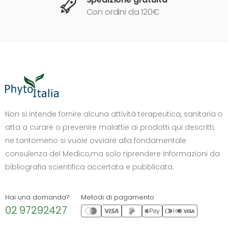
Con ordini da 120€
DIMENSIONE TESTO
+0%
A-
A+
Non si intende fornire alcuna attività terapeutica, sanitaria o
atta a curare o prevenire malattie ai prodotti qui descritti,
CONTRASTO
ne tantomeno si vuole ovviare alla fondamentale
Standard
Alto
Scuro
Chiaro
consulenza del Medico,ma solo riprendere informazioni da
OPZIONI
bibliografia scientifica accertata e pubblicata.
Font Dislessia
Evidenzia link
Cursore grande
Spaziatura testo
Hai una domanda?
Metodi di pagamento
02 97292427
Stop animazioni