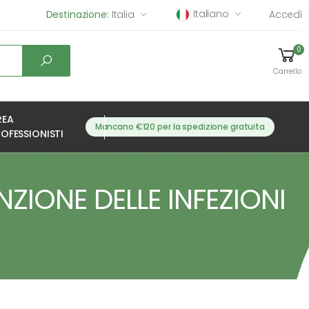
Italiano
Destinazione:
Italia
Accedi
0
Carrello
REA
Mancano €120 per la spedizione gratuita
OFESSIONISTI
NZIONE DELLE INFEZIONI