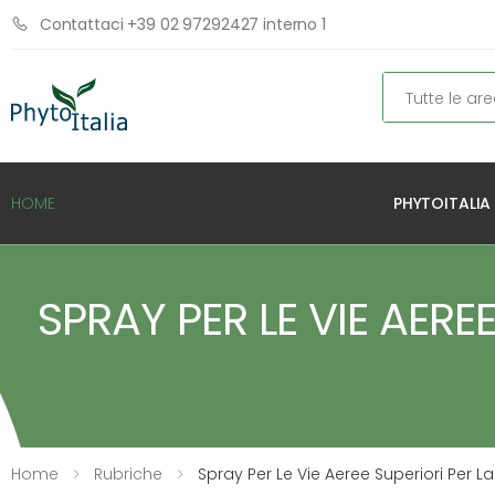
Contattaci +39 02 97292427 interno 1
Cerca
PHYTOITALIA
HOME
SPRAY PER LE VIE AERE
Home
Rubriche
Spray Per Le Vie Aeree Superiori Per La 