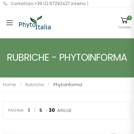
Contattaci +39 02 97292427 interno 1
0
Menu
Carrello
RUBRICHE - PHYTOINFORMA
Home
Rubriche
PhytoInforma
30
PAGINA
1
/
5
•
Articoli