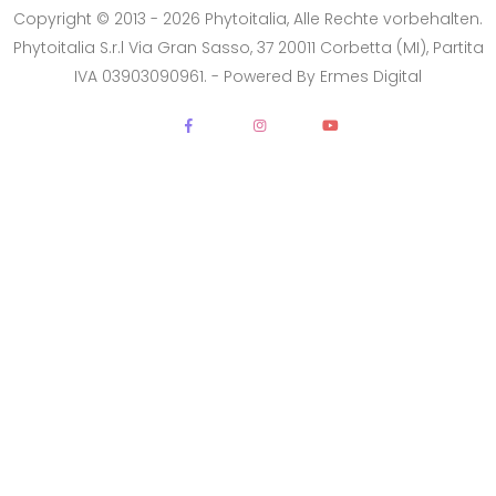
Copyright © 2013 - 2026 Phytoitalia, Alle Rechte vorbehalten.
Phytoitalia S.r.l Via Gran Sasso, 37 20011 Corbetta (MI), Partita
IVA 03903090961. - Powered By
Ermes Digital
DIMENSIONE TESTO
+0%
A-
A+
CONTRASTO
Standard
Alto
Scuro
Chiaro
OPZIONI
Font Dislessia
Evidenzia link
Cursore grande
Spaziatura testo
Stop animazioni
COLORI
Normali
Scala grigi
Alta saturazione