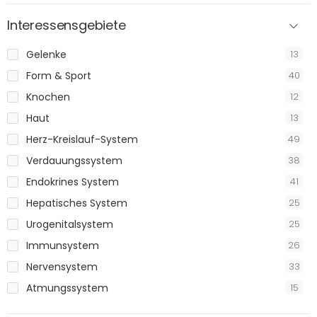
Interessensgebiete
Gelenke
13
Form & Sport
40
Knochen
12
Haut
13
Herz-Kreislauf-System
49
Verdauungssystem
38
Endokrines System
41
Hepatisches System
25
Urogenitalsystem
25
Immunsystem
26
Nervensystem
33
Atmungssystem
15