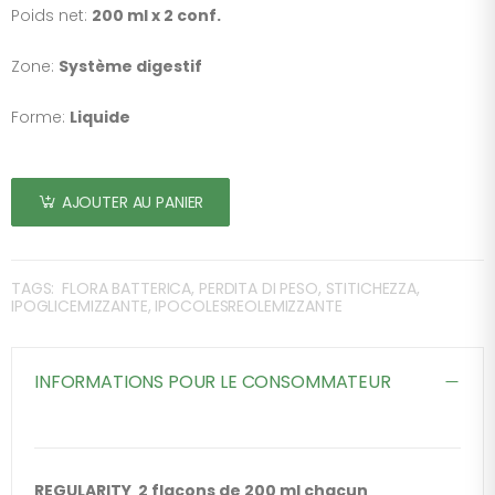
Poids net:
200 ml x 2 conf.
Zone:
Système digestif
Forme:
Liquide
AJOUTER AU PANIER
TAGS:
FLORA BATTERICA, PERDITA DI PESO, STITICHEZZA,
IPOGLICEMIZZANTE, IPOCOLESREOLEMIZZANTE
INFORMATIONS POUR LE CONSOMMATEUR
REGULARITY 2 flacons de 200 ml chacun