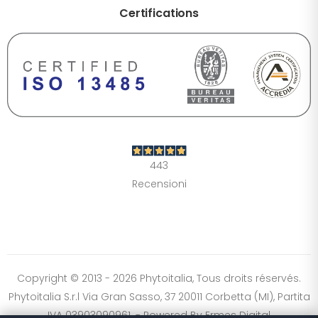
Certifications
DIMENSIONE TESTO
+0%
A-
A+
CONTRASTO
Standard
Alto
Scuro
Chiaro
443
OPZIONI
Recensioni
Font Dislessia
Evidenzia link
Cursore grande
Spaziatura testo
Stop animazioni
COLORI
Normali
Scala grigi
Alta saturazione
Copyright © 2013 - 2026 Phytoitalia, Tous droits réservés.
Phytoitalia S.r.l Via Gran Sasso, 37 20011 Corbetta (MI), Partita
Ripristina impostazioni
IVA 03903090961. - Powered By
Ermes Digital