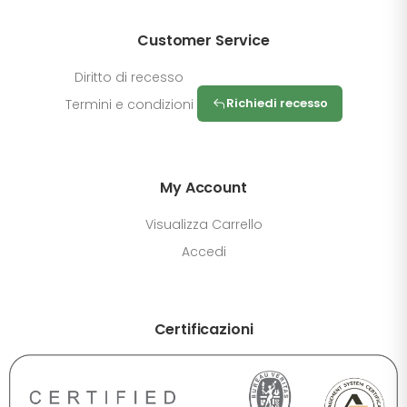
Customer Service
Diritto di recesso
Richiedi recesso
Termini e condizioni
My Account
Visualizza Carrello
Accedi
DIMENSIONE TESTO
Certificazioni
+0%
A-
A+
CONTRASTO
Standard
Alto
Scuro
Chiaro