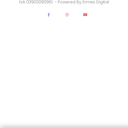
IVA 03903090961. - Powered By
Ermes Digital
DIMENSIONE TESTO
+0%
A-
A+
CONTRASTO
Standard
Alto
Scuro
Chiaro
OPZIONI
Font Dislessia
Evidenzia link
Cursore grande
Spaziatura testo
Stop animazioni
COLORI
Normali
Scala grigi
Alta saturazione
Ripristina impostazioni