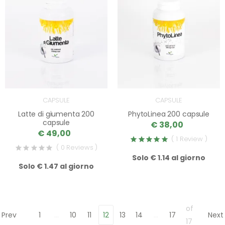
CAPSULE
CAPSULE
Latte di giumenta 200
PhytoLinea 200 capsule
capsule
€ 38,00
€ 49,00
( 1 Review )
( 0 Reviews )
Solo € 1.14 al giorno
Solo € 1.47 al giorno
of
Prev
1
…
10
11
12
13
14
…
17
Next
17