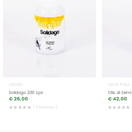
UNITARI
OLII IN PERLA
Solidago 200 cps
Olio di Semi
€ 26,00
€ 42,00
( 0 Reviews )