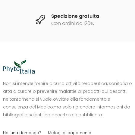
Spedizione gratuita
Con ordini da 120€
DIMENSIONE TESTO
+0%
A-
A+
Non si intende fornire alcuna attività terapeutica, sanitaria o
atta a curare o prevenire malattie ai prodotti qui descritti,
CONTRASTO
ne tantomeno si vuole ovviare alla fondamentale
Standard
Alto
Scuro
Chiaro
consulenza del Medico,ma solo riprendere informazioni da
OPZIONI
bibliografia scientifica accertata e pubblicata.
Font Dislessia
Evidenzia link
Cursore grande
Spaziatura testo
Hai una domanda?
Metodi di pagamento