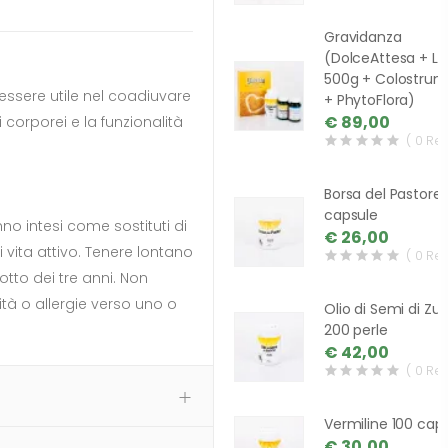
Gravidanza
(DolceAttesa + Li
500g + Colostrum
essere utile nel coadiuvare
+ PhytoFlora)
€ 89,00
i corporei e la funzionalità
( 0 Re
Borsa del Pastore
capsule
nno intesi come sostituti di
€ 26,00
i vita attivo. Tenere lontano
( 0 Re
otto dei tre anni. Non
ità o allergie verso uno o
Olio di Semi di Zu
200 perle
€ 42,00
( 0 Re
Vermiline 100 cap
€ 30,00