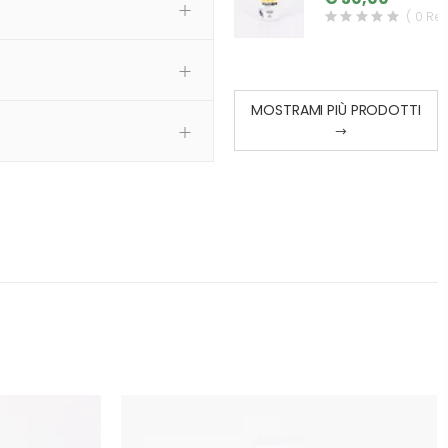
( 0 Re
MOSTRAMI PIÙ PRODOTTI