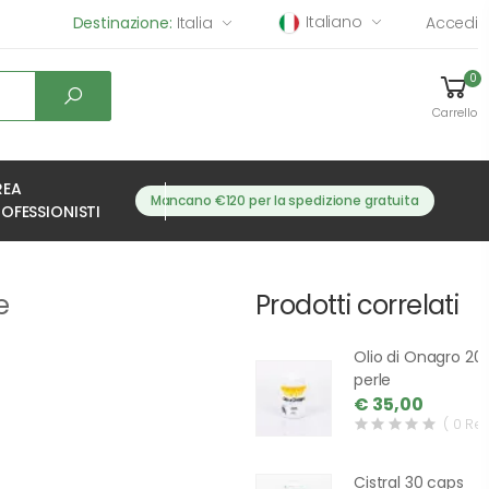
Italiano
Destinazione:
Italia
Accedi
0
Carrello
REA
Mancano €120 per la spedizione gratuita
OFESSIONISTI
e
Prodotti correlati
Olio di Onagro 20
perle
€ 35,00
( 0 Re
Cistral 30 caps