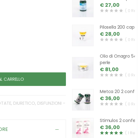
€ 27,00
( 0 Re
Pilosella 200 caps
€ 28,00
( 0 Re
Olio di Onagro 54
perle
€ 81,00
( 0 Re
AL CARRELLO
Metca 20 2 confez
€ 36,00
TATE, DIURETICO, DISFUNZIONI -
( 0 Re
Stimulos 2 confez
€ 36,00
ORE
( 1 Rev