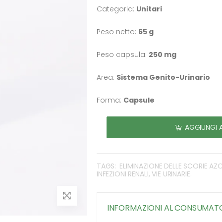
Categoria:
Unitari
Peso netto:
65 g
Peso capsula:
250 mg
Area:
Sistema Genito-Urinario
Forma:
Capsule
AGGIUNGI 
TAGS:
ELIMINAZIONE DELLE SCORIE AZO
INFEZIONI RENALI, VIE URINARIE.
INFORMAZIONI AL CONSUMAT