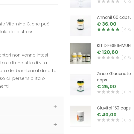
( 0 Re
Annonil 60 capsul
€ 36,00
nte Vitamina C, che può
( 4 Re
lule dallo stress
KIT DIFESE IMMUNIT
€ 120,60
mentari non vanno intesi
( 0 Re
a e di uno stile di vita
ata dei bambini al di sotto
Zinco Gluconato1
o di ipersensibilità o
caps
enti
€ 25,00
( 0 Re
Gluvital 150 caps
€ 40,00
( 0 Re