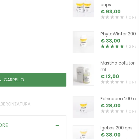
caps
€ 93,00
( 0 Re
PhytoWinter 200 
€ 33,00
( 2 Re
Mastiha collutorio
ml
€ 12,00
AL CARRELLO
( 0 Re
Echinacea 200 ca
, ABBRONZATURA
€ 28,00
( 0 Re
ORE
Igebas 200 cps
€ 38,00