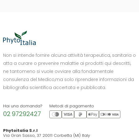
DIMENSIONE TESTO
+0%
A-
A+
Non si intende fornire alcuna attività terapeutica, sanitaria o
atta a curare o prevenire malattie ai prodotti qui descritti,
CONTRASTO
ne tantomeno si vuole ovviare alla fondamentale
Standard
Alto
Scuro
Chiaro
consulenza del Medico,ma solo riprendere informazioni da
OPZIONI
bibliografia scientifica accertata e pubblicata.
Font Dislessia
Evidenzia link
Cursore grande
Spaziatura testo
Hai una domanda?
Metodi di pagamento
02 97292427
Stop animazioni
COLORI
Phytoitalia S.r.l
Via Gran Sasso, 37 20011 Corbetta (MI) Italy
Normali
Scala grigi