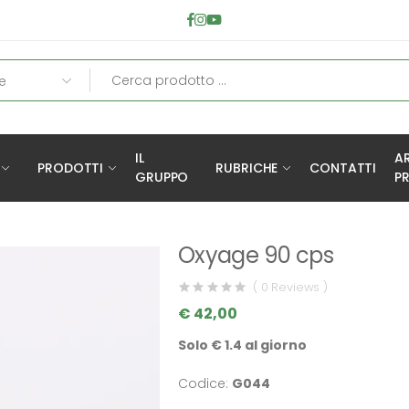
IL
A
PRODOTTI
RUBRICHE
CONTATTI
GRUPPO
PR
Oxyage 90 cps
( 0 Reviews )
€ 42,00
Solo € 1.4 al giorno
Codice:
G044