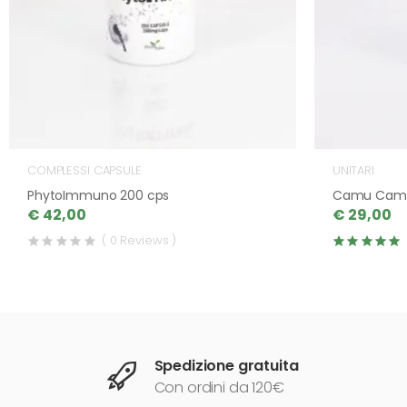
COMPLESSI CAPSULE
UNITARI
PhytoImmuno 200 cps
Camu Camu
€ 42,00
€ 29,00
( 0 Reviews )
Spedizione gratuita
Con ordini da 120€