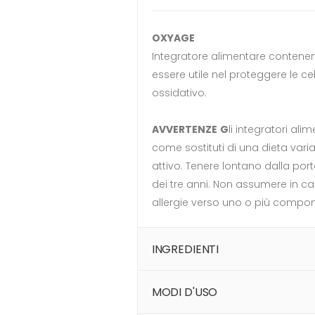
OXYAGE
Integratore alimentare contene
essere utile nel proteggere le cel
ossidativo.
AVVERTENZE
G
li integratori ali
come sostituti di una dieta variat
attivo. Tenere lontano dalla port
dei tre anni. Non assumere in cas
allergie verso uno o più compon
INGREDIENTI
MODI D'USO