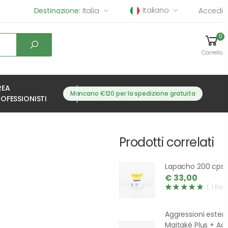
Italiano
Destinazione:
Italia
Accedi
0
Carrello
REA
Mancano €120 per la spedizione gratuita
OFESSIONISTI
Prodotti correlati
Lapacho 200 cps
€ 33,00
( 1 Rev
Aggressioni ester
Maitaké Plus + Ace