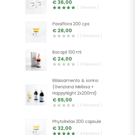
€ 36,00
( 1 Review )
Passiflora 200 cps
€ 28,00
( 0 Reviews )
Bacopil 100 ml
€ 24,00
( 0 Reviews )
Rilassamento & sonno
(Genziana Melissa +
HappyNight 2x200ml)
€ 65,00
( 0 Reviews )
PhytoRelax 200 capsule
€ 32,00
( 4 Reviews )