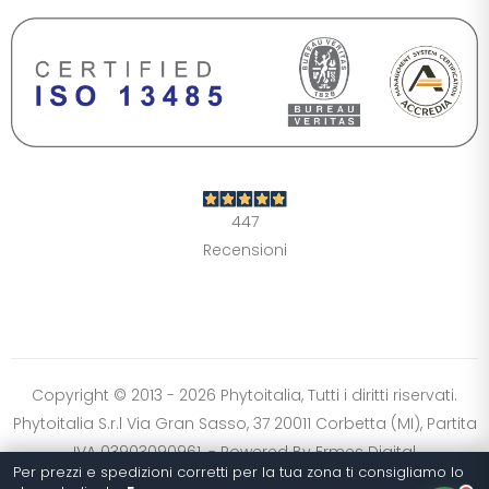
DIMENSIONE TESTO
+0%
A-
A+
CONTRASTO
Standard
Alto
Scuro
Chiaro
447
OPZIONI
Recensioni
Font Dislessia
Evidenzia link
Cursore grande
Spaziatura testo
Stop animazioni
COLORI
Normali
Scala grigi
Alta saturazione
Copyright © 2013 - 2026 Phytoitalia, Tutti i diritti riservati.
Phytoitalia S.r.l Via Gran Sasso, 37 20011 Corbetta (MI), Partita
Ripristina impostazioni
IVA 03903090961. - Powered By
Ermes Digital
Per prezzi e spedizioni corretti per la tua zona ti consigliamo lo