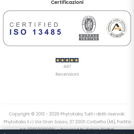
Certificazioni
DIMENSIONE TESTO
+0%
A-
A+
CONTRASTO
Standard
Alto
Scuro
Chiaro
447
OPZIONI
Recensioni
Font Dislessia
Evidenzia link
Cursore grande
Spaziatura testo
Stop animazioni
COLORI
Normali
Scala grigi
Alta saturazione
Copyright © 2013 - 2026 Phytoitalia, Tutti i diritti riservati.
Phytoitalia S.r.l Via Gran Sasso, 37 20011 Corbetta (MI), Partita
Ripristina impostazioni
IVA 03903090961. - Powered By
Ermes Digital