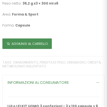
Peso netto:
36,2 g x3 + 300 ml x6
Area:
Forma & Sport
Forma:
Capsule
AGGIUNGI AL CARRELLO
TAGS:
DIMAGRIMENTO, PERDITA DI PESO, DRENAGGIO, OBESITÀ,
METABOLISMO RALLENTATO
INFORMAZIONI AL CONSUMATORE
LUI o LEI KIT UOMO 3 confezioni - 3 x 120 capsule + 6