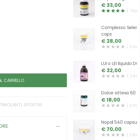
€ 33,00
( 1 Rev
Complesso Seleni
caps
€ 28,00
( 0 Re
LUI o LEI liquido D
€ 32,00
( 0 Re
AL CARRELLO
Dolce attesa 60 
€ 18,00
STIMOLANTI, SPORTIVI
( 0 Re
Nopal 540 capsul
ORE
€ 70,00
( 0 Re