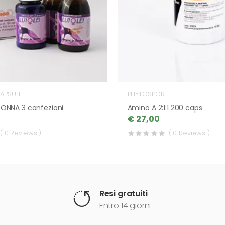
APSULE
PHYTOSPORT
t DONNA 3 confezioni
Amino A 2:1:1 200 caps
€ 27,00
( 0 Reviews )
( 0 Reviews )
Resi gratuiti
Entro 14 giorni