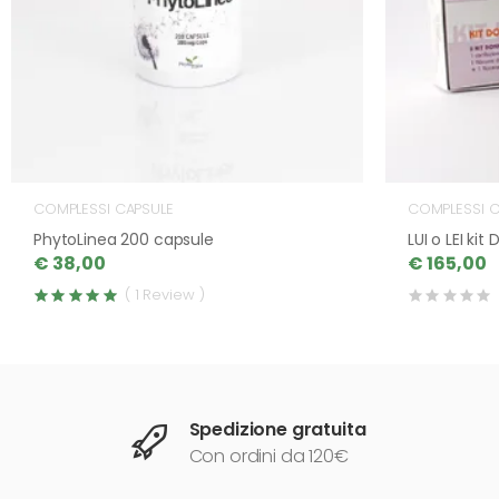
COMPLESSI CAPSULE
COMPLESSI C
PhytoLinea 200 capsule
LUI o LEI ki
€ 38,00
€ 165,00
( 1 Review )
Spedizione gratuita
Con ordini da 120€