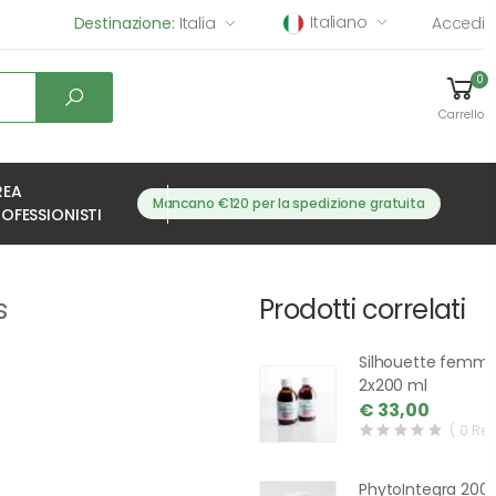
Italiano
Destinazione:
Italia
Accedi
0
Carrello
REA
Mancano €120 per la spedizione gratuita
OFESSIONISTI
s
Prodotti correlati
Silhouette femm
2x200 ml
€ 33,00
( 0 Re
PhytoIntegra 200