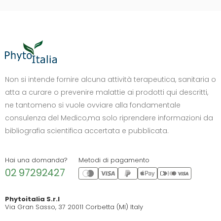
DIMENSIONE TESTO
+0%
A-
A+
Non si intende fornire alcuna attività terapeutica, sanitaria o
atta a curare o prevenire malattie ai prodotti qui descritti,
CONTRASTO
ne tantomeno si vuole ovviare alla fondamentale
Standard
Alto
Scuro
Chiaro
consulenza del Medico,ma solo riprendere informazioni da
OPZIONI
bibliografia scientifica accertata e pubblicata.
Font Dislessia
Evidenzia link
Cursore grande
Spaziatura testo
Hai una domanda?
Metodi di pagamento
02 97292427
Stop animazioni
COLORI
Phytoitalia S.r.l
Via Gran Sasso, 37 20011 Corbetta (MI) Italy
Normali
Scala grigi