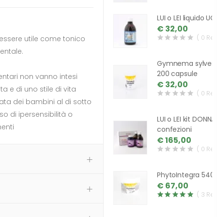
LUI o LEI liquido 
€ 32,00
( 0 Re
essere utile come tonico
entale.
Gymnema sylvest
200 capsule
mentari non vanno intesi
€ 32,00
a e di uno stile di vita
( 0 Re
ata dei bambini al di sotto
o di ipersensibilità o
LUI o LEI kit DONNA
enti
confezioni
€ 165,00
( 0 Re
PhytoIntegra 540
€ 67,00
( 3 Re