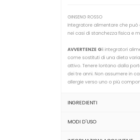
GINSENG ROSSO
Integratore alimentare che può 
nei casi di stanchezza fisica e m
AVVERTENZE
G
li integratori ali
come sostituti di una dieta variat
attivo. Tenere lontano dalla port
dei tre anni. Non assumere in cas
allergie verso uno o più compon
INGREDIENTI
MODI D'USO