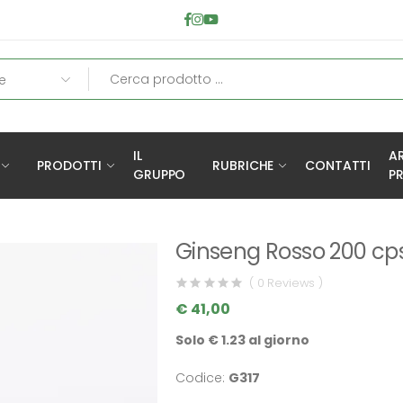
IL
A
PRODOTTI
RUBRICHE
CONTATTI
GRUPPO
PR
Ginseng Rosso 200 cp
( 0 Reviews )
€ 41,00
Solo € 1.23 al giorno
Codice:
G317