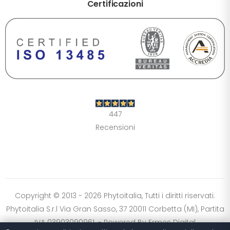
Certificazioni
DIMENSIONE TESTO
+0%
A-
A+
CONTRASTO
Standard
Alto
Scuro
Chiaro
447
OPZIONI
Recensioni
Font Dislessia
Evidenzia link
Cursore grande
Spaziatura testo
Stop animazioni
COLORI
Normali
Scala grigi
Alta saturazione
Copyright © 2013 - 2026 Phytoitalia, Tutti i diritti riservati.
Phytoitalia S.r.l Via Gran Sasso, 37 20011 Corbetta (MI), Partita
Ripristina impostazioni
IVA 03903090961. - Powered By
Ermes Digital