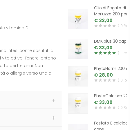
Olio di Fegato di
Merluzzo 200 perl
€ 32,00
( 0 Re
nte vitamina D
DMK plus 30 caps
€ 33,00
nno intesi come sostituti di
( 1 Rev
i vita attivo. Tenere lontano
otto dei tre anni. Non
PhytoNorm 200 c
ità o allergie verso uno o
€ 28,00
( 0 Re
PhytoCalcium 20
€ 33,00
( 0 Re
Fosfato Bicalcico
caps