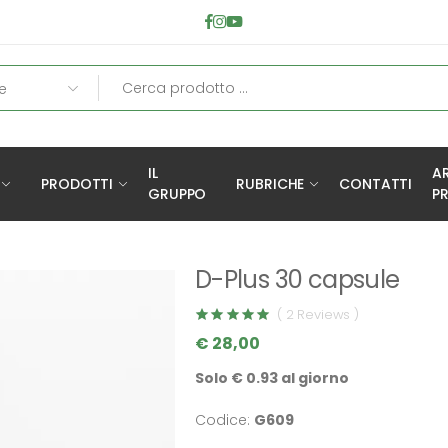
IL
A
PRODOTTI
RUBRICHE
CONTATTI
GRUPPO
PR
D-Plus 30 capsule
( 2 Reviews )
€ 28,00
Solo € 0.93 al giorno
Codice:
G609