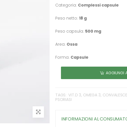
Categoria:
Complessi capsule
Peso netto:
18 g
Peso capsula:
500 mg
Area:
Ossa
Forma:
Capsule
AGGIUNGI 
TAGS:
VIT.D 3, OMEGA 3, CONVALESC
PSORIASI
INFORMAZIONI AL CONSUMAT