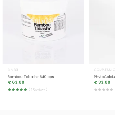
3 MESI
COMPLESSI C
Bambou Tabashir 540 cps
PhytoCalci
€ 63,00
€ 33,00
( 1 Review )