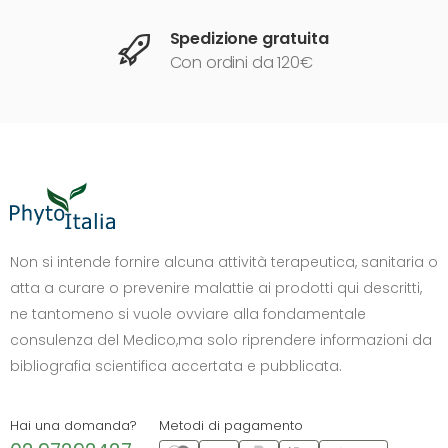
Spedizione gratuita
Con ordini da 120€
DIMENSIONE TESTO
+0%
A-
A+
Non si intende fornire alcuna attività terapeutica, sanitaria o
atta a curare o prevenire malattie ai prodotti qui descritti,
CONTRASTO
ne tantomeno si vuole ovviare alla fondamentale
Standard
Alto
Scuro
Chiaro
consulenza del Medico,ma solo riprendere informazioni da
OPZIONI
bibliografia scientifica accertata e pubblicata.
Font Dislessia
Evidenzia link
Cursore grande
Spaziatura testo
Hai una domanda?
Metodi di pagamento