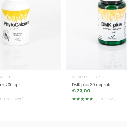
APSULE
COMPLESSI CAPSULE
um 200 cps
DMK plus 30 capsule
€ 33,00
( 0 Reviews )
( 1 Review )