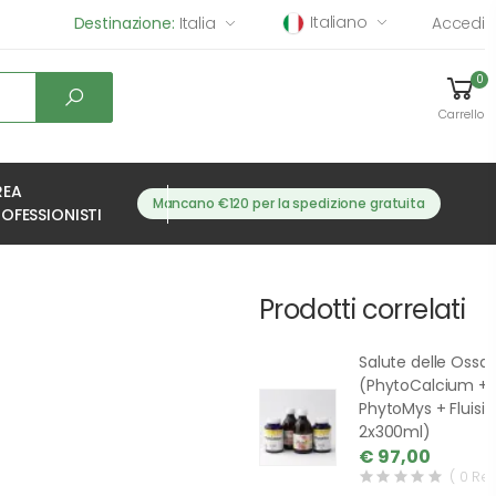
Italiano
Destinazione:
Italia
Accedi
0
Carrello
REA
Mancano €120 per la spedizione gratuita
OFESSIONISTI
Prodotti correlati
Salute delle Ossa
(PhytoCalcium +
PhytoMys + Fluisil
2x300ml)
€ 97,00
( 0 Re