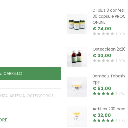
D-plus 3 confezio
30 capsule PROM
ONLINE
€ 74,00
( 0 Re
Osteoclean 2x200
€ 30,00
( 0 Re
AL CARRELLO
Bambou Tabashir
cps
€ 63,00
( 1 Rev
ENZA, ASTENIA, OSTEOPOROSI,
Actiflex 200 caps
€ 32,00
ORE
( 7 Re