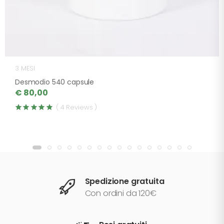
3 MESI
Desmodio 540 capsule
€ 80,00
( 4 Reviews )
Spedizione gratuita
Con ordini da 120€