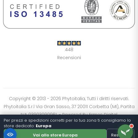
DIMENSIONE TESTO
+0%
A-
A+
CONTRASTO
Standard
Alto
Scuro
Chiaro
448
OPZIONI
Recensioni
Font Dislessia
Evidenzia link
Cursore grande
Spaziatura testo
Stop animazioni
COLORI
Normali
Scala grigi
Alta saturazione
Copyright © 2013 - 2026 Phytoitalia, Tutti i diritti riservati.
Phytoitalia S.r.l Via Gran Sasso, 37 20011 Corbetta (MI), Partita
Ripristina impostazioni
IVA 03903090961. - Powered By
Ermes Digital
Per prezzi e spedizioni corretti per la tua zona ti consigliamo lo
store dedicato:
Europa
Vai allo store Europa
Resta qui