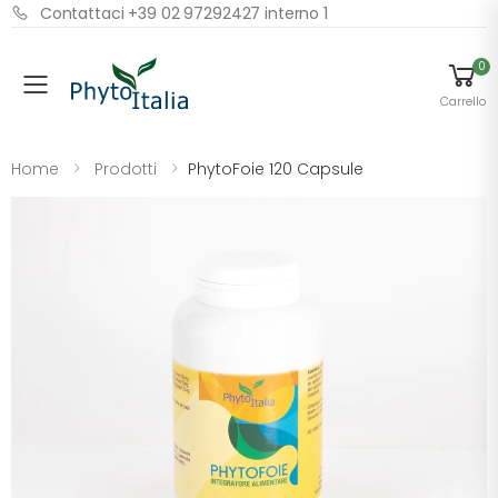
Contattaci +39 02 97292427 interno 1
0
Menu
Carrello
Home
Prodotti
PhytoFoie 120 Capsule