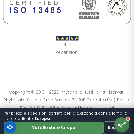
DIMENSIONE TESTO
+0%
A-
A+
CONTRASTO
Standard
Alto
Scuro
Chiaro
447
OPZIONI
Recensioni
Font Dislessia
Evidenzia link
Cursore grande
Spaziatura testo
Stop animazioni
COLORI
Normali
Scala grigi
Alta saturazione
Copyright © 2013 - 2026 Phytoitalia, Tutti i diritti riservati.
Phytoitalia S.r.l Via Gran Sasso, 37 20011 Corbetta (MI), Partita
Ripristina impostazioni
IVA 03903090961. - Powered By
Ermes Digital
Per prezzi e spedizioni corretti per la tua zona ti consigliamo lo
store dedicato:
Europa
Vai allo store Europa
Resta qui