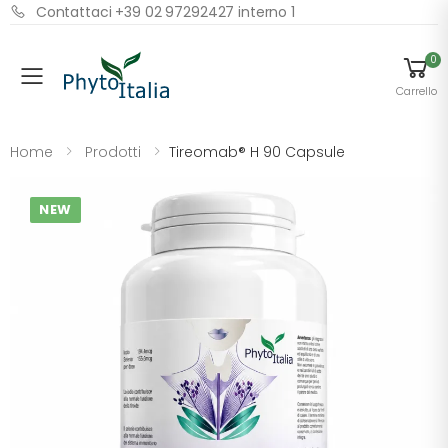
Contattaci +39 02 97292427 interno 1
0
Menu
Carrello
Home
Prodotti
Tireomab® H 90 Capsule
NEW