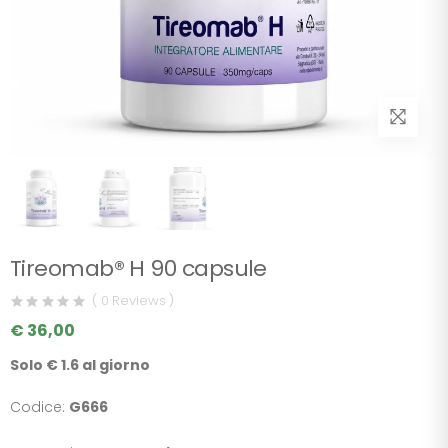
Tireomab® H 90 capsule
( 0 Reviews )
€ 36,00
Solo € 1.6 al giorno
Codice:
G666