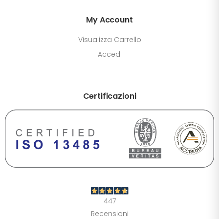
My Account
Visualizza Carrello
Accedi
Certificazioni
DIMENSIONE TESTO
+0%
A-
A+
CONTRASTO
Standard
Alto
Scuro
Chiaro
447
OPZIONI
Recensioni