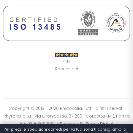
DIMENSIONE TESTO
+0%
A-
A+
CONTRASTO
Standard
Alto
Scuro
Chiaro
447
OPZIONI
Recensioni
Font Dislessia
Evidenzia link
Cursore grande
Spaziatura testo
Stop animazioni
COLORI
Normali
Scala grigi
Alta saturazione
Copyright © 2013 - 2026 Phytoitalia, Tutti i diritti riservati.
Phytoitalia S.r.l Via Gran Sasso, 37 20011 Corbetta (MI), Partita
Ripristina impostazioni
IVA 03903090961. - Powered By
Ermes Digital
Per prezzi e spedizioni corretti per la tua zona ti consigliamo lo