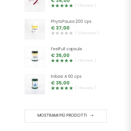
€ 34,00
( 1 Review )
PhytoPausa 200 cps
€ 37,00
( 0 Reviews )
FeelFull capsule
€ 35,00
( 1 Review )
Inibasi A 60 cps
€ 35,00
( 1 Review )
MOSTRAMI PIÙ PRODOTTI