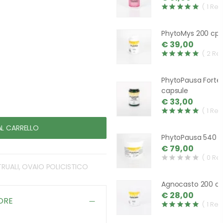
( 1 Rev
PhytoMys 200 cps
€ 39,00
( 2 Re
PhytoPausa Forte
capsule
€ 33,00
( 1 Rev
AL CARRELLO
PhytoPausa 540 c
€ 79,00
( 0 Re
RUALI, OVAIO POLICISTICO
Agnocasto 200 c
€ 28,00
ORE
( 1 Rev