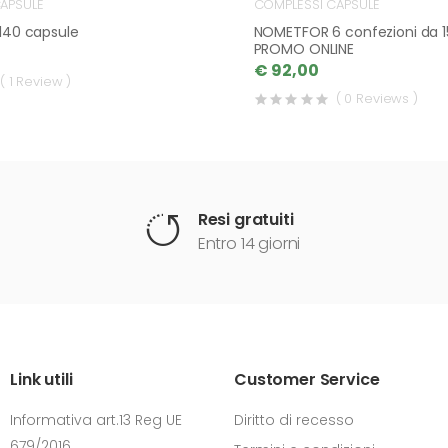
APSULE
COMPLESSI CAPSULE
 140 capsule
NOMETFOR 6 confezioni da 1
PROMO ONLINE
€ 92,00
( 1 Review )
( 0 Reviews )
Resi gratuiti
Entro 14 giorni
Link utili
Customer Service
Informativa art.13 Reg UE
Diritto di recesso
679/2016