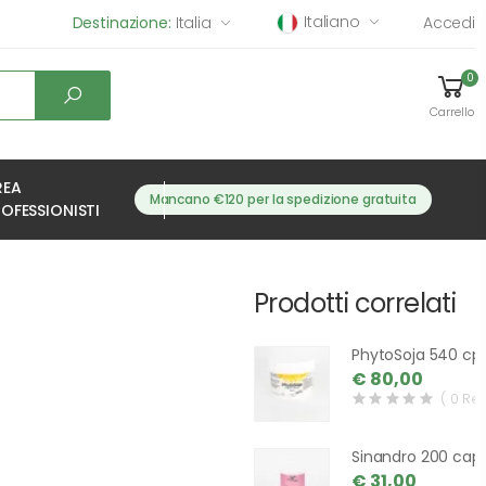
Italiano
Destinazione:
Italia
Accedi
0
Carrello
REA
Mancano €120 per la spedizione gratuita
OFESSIONISTI
Prodotti correlati
PhytoSoja 540 cp
€ 80,00
( 0 Re
Sinandro 200 cap
€ 31,00