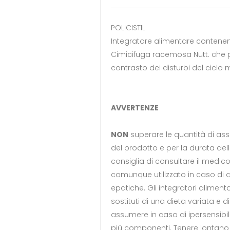
POLICISTIL
Integratore alimentare contenen
Cimicifuga racemosa Nutt. che p
contrasto dei disturbi del ciclo 
AVVERTENZE
NON
superare le quantità di assu
del prodotto e per la durata del
consiglia di consultare il medico
comunque utilizzato in caso di d
epatiche. Gli integratori alimen
sostituti di una dieta variata e di
assumere in caso di ipersensibil
più componenti. Tenere lontano 