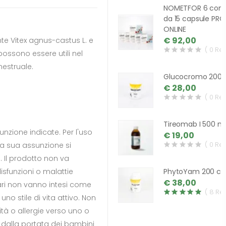
NOMETFOR 6 conf
da 15 capsule PR
ONLINE
€ 92,00
te Vitex agnus-castus L. e
( 0 Re
ossono essere utili nel
mestruale.
Glucocromo 200 
€ 28,00
( 0 Re
Tireomab I 500 m
nzione indicate. Per l'uso
€ 19,00
( 0 Re
la sua assunzione si
. Il prodotto non va
isfunzioni o malattie
PhytoYam 200 cp
€ 38,00
tari non vanno intesi come
( 8 Re
 uno stile di vita attivo. Non
ità o allergie verso uno o
dalla portata dei bambini