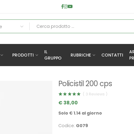
IL
A
PRODOTTI
RUBRICHE
CONTATTI
GRUPPO
PR
Policistil 200 cps
( 3 Reviews )
€ 38,00
Solo € 1.14 al giorno
Codice:
G079