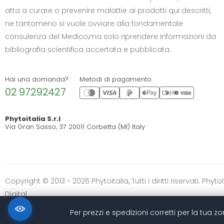
atta a curare o prevenire malattie ai prodotti qui descritti,
CONTRASTO
ne tantomeno si vuole ovviare alla fondamentale
Standard
Alto
Scuro
Chiaro
consulenza del Medico,ma solo riprendere informazioni da
OPZIONI
bibliografia scientifica accertata e pubblicata.
Font Dislessia
Evidenzia link
Cursore grande
Spaziatura testo
Hai una domanda?
Metodi di pagamento
02 97292427
Stop animazioni
COLORI
Phytoitalia S.r.l
Via Gran Sasso, 37 20011 Corbetta (MI) Italy
Normali
Scala grigi
Alta saturazione
Ripristina impostazioni
Copyright © 2013 - 2026 Phytoitalia, Tutti i diritti riservati. Ph
Digital
Per prezzi e spedizioni corretti per la tua 