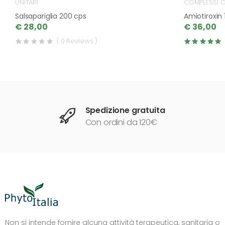
UNITARI
COMPLESSI C
Salsapariglia 200 cps
Amiotiroxin
€ 28,00
€ 36,00
( 0 Reviews )
Spedizione gratuita
Con ordini da 120€
DIMENSIONE TESTO
+0%
A-
A+
Non si intende fornire alcuna attività terapeutica, sanitaria o