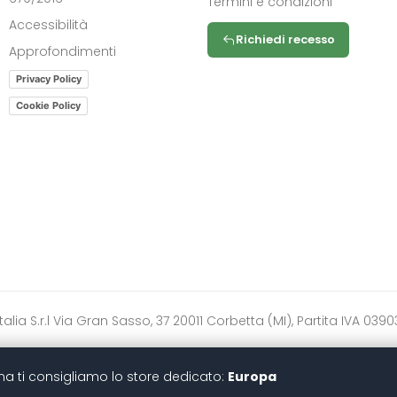
Termini e condizioni
Accessibilità
Richiedi recesso
Approfondimenti
Privacy Policy
Cookie Policy
ytoitalia S.r.l Via Gran Sasso, 37 20011 Corbetta (MI), Partita IVA 
zona ti consigliamo lo store dedicato:
Europa