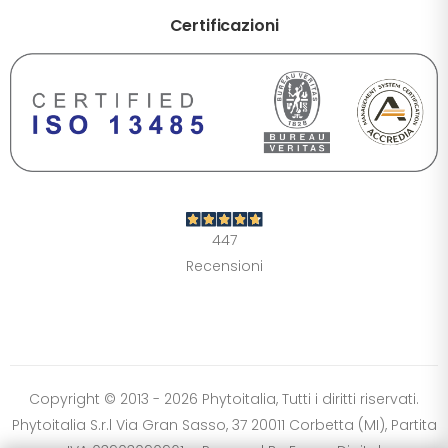
Certificazioni
DIMENSIONE TESTO
+0%
A-
A+
CONTRASTO
Standard
Alto
Scuro
Chiaro
447
OPZIONI
Recensioni
Font Dislessia
Evidenzia link
Cursore grande
Spaziatura testo
Stop animazioni
COLORI
Normali
Scala grigi
Alta saturazione
Copyright © 2013 - 2026 Phytoitalia, Tutti i diritti riservati.
Phytoitalia S.r.l Via Gran Sasso, 37 20011 Corbetta (MI), Partita
Ripristina impostazioni