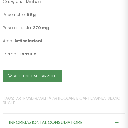
Categoria:
Unitari
Peso netto:
69 g
Peso capsula:
270 mg
Area:
Articolazioni
Forma:
Capsule
AGGIUNGI AL CARRELLO
TAGS:
ARTROSI,FRAGILITÀ ARTICOLARE E CARTILAGINEA, SILICIO,
RUGHE.
INFORMAZIONI AL CONSUMATORE