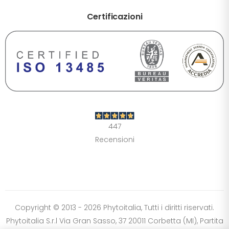
Certificazioni
DIMENSIONE TESTO
+0%
A-
A+
CONTRASTO
Standard
Alto
Scuro
Chiaro
447
OPZIONI
Recensioni
Font Dislessia
Evidenzia link
Cursore grande
Spaziatura testo
Stop animazioni
COLORI
Normali
Scala grigi
Alta saturazione
Copyright © 2013 - 2026 Phytoitalia, Tutti i diritti riservati.
Phytoitalia S.r.l Via Gran Sasso, 37 20011 Corbetta (MI), Partita
Ripristina impostazioni