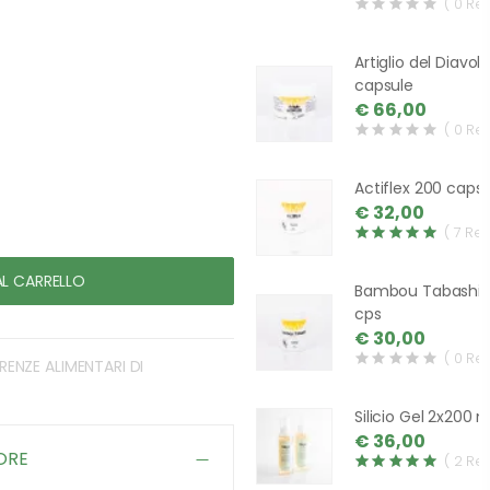
( 0 Re
Artiglio del Diavol
capsule
€ 66,00
( 0 Re
Actiflex 200 caps
€ 32,00
( 7 Re
AL CARRELLO
Bambou Tabashir
cps
€ 30,00
( 0 Re
ARENZE ALIMENTARI DI
Silicio Gel 2x200 m
€ 36,00
ORE
( 2 Re