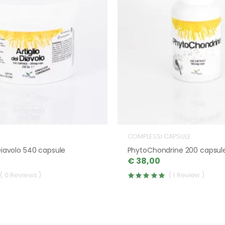
COMPLESSI CAPSULE
 Diavolo 540 capsule
PhytoChondrine 200 capsul
€ 38,00
( 0 Reviews )
( 1 Review )