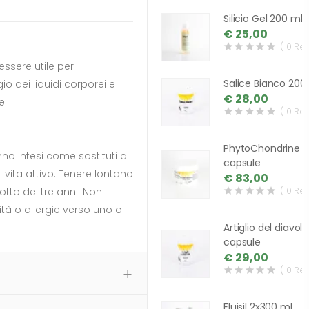
Silicio Gel 200 ml
€ 25,00
( 0 Re
ssere utile per
Salice Bianco 200
io dei liquidi corporei e
€ 28,00
lli
( 0 Re
PhytoChondrine 
nno intesi come sostituti di
capsule
i vita attivo. Tenere lontano
€ 83,00
( 0 Re
otto dei tre anni. Non
ità o allergie verso uno o
Artiglio del diavol
capsule
€ 29,00
( 0 Re
Fluisil 2x300 ml