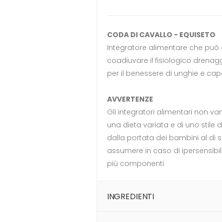
CODA DI CAVALLO - EQUISETO
Integratore alimentare che può e
coadiuvare il fisiologico drenagg
per il benessere di unghie e cape
AVVERTENZE
Gli integratori alimentari non va
una dieta variata e di uno stile d
dalla portata dei bambini al di s
assumere in caso di ipersensibil
più componenti
INGREDIENTI