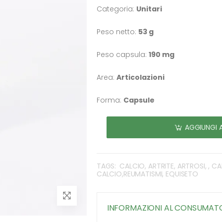
Categoria:
Unitari
Peso netto:
53 g
Peso capsula:
190 mg
Area:
Articolazioni
Forma:
Capsule
AGGIUNGI 
TAGS:
CALCIO, ARTRITE, ARTROSI, , C
CALCIO,REUMATISMI, EQUISETO
INFORMAZIONI AL CONSUMAT