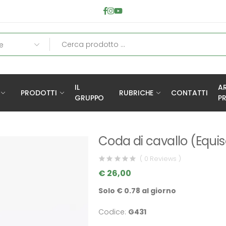
IL
A
PRODOTTI
RUBRICHE
CONTATTI
GRUPPO
PR
Coda di cavallo (Equi
( 0 Reviews )
€ 26,00
Solo € 0.78 al giorno
Codice:
G431