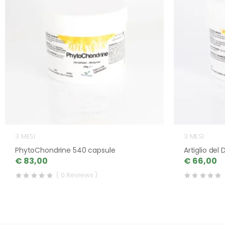
3 MESI
3 MESI
PhytoChondrine 540 capsule
Artiglio del
€ 83,00
€ 66,00
( 0 Reviews )