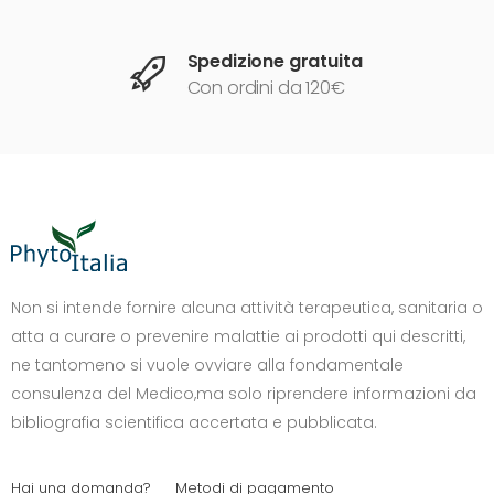
Spedizione gratuita
Con ordini da 120€
DIMENSIONE TESTO
+0%
A-
A+
Non si intende fornire alcuna attività terapeutica, sanitaria o
atta a curare o prevenire malattie ai prodotti qui descritti,
CONTRASTO
ne tantomeno si vuole ovviare alla fondamentale
Standard
Alto
Scuro
Chiaro
consulenza del Medico,ma solo riprendere informazioni da
OPZIONI
bibliografia scientifica accertata e pubblicata.
Font Dislessia
Evidenzia link
Cursore grande
Spaziatura testo
Hai una domanda?
Metodi di pagamento