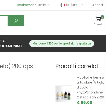
Italiano
Destinazione:
Italia
Accedi
0
Carrello
REA
Mancano €120 per la spedizione gratuita
OFESSIONISTI
seto) 200 cps
Prodotti correlati
Mobilità e beness
articolare(Artiglio
diavolo +
PhytoChondrine +
Osteoclean 2x20
€ 86,00