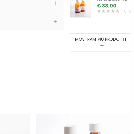
€ 38,00
( 0 Re
MOSTRAMI PIÙ PRODOTTI