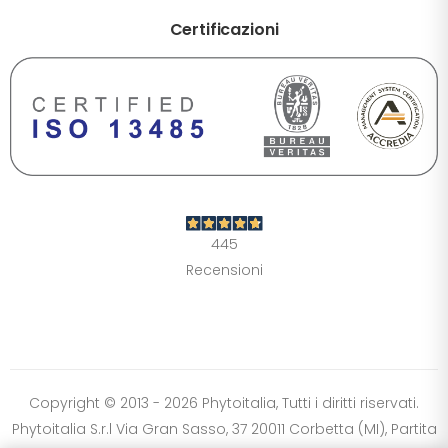
Certificazioni
DIMENSIONE TESTO
+0%
A-
A+
CONTRASTO
Standard
Alto
Scuro
Chiaro
445
OPZIONI
Recensioni
Font Dislessia
Evidenzia link
Cursore grande
Spaziatura testo
Stop animazioni
COLORI
Normali
Scala grigi
Alta saturazione
Copyright © 2013 - 2026 Phytoitalia, Tutti i diritti riservati.
Phytoitalia S.r.l Via Gran Sasso, 37 20011 Corbetta (MI), Partita
Ripristina impostazioni